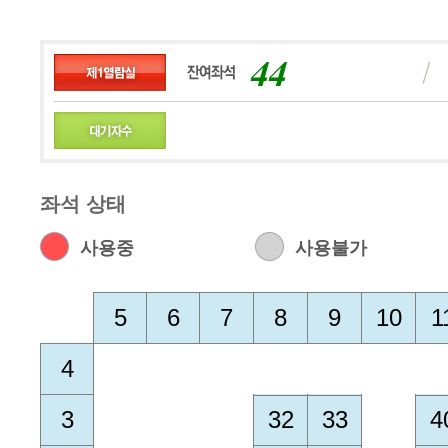
44
좌석 상태
사용중
사용불가
5
6
7
8
9
10
1
4
3
32
33
4